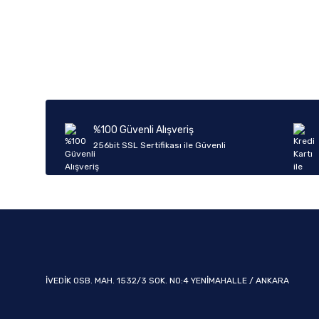
Bu ürünün fiyat bilgisi, resim, ürün açıklamalarında ve diğer k
Görüş ve önerileriniz için teşekkür ederiz.
Ürün resmi kalitesiz, bozuk veya görüntülenemiyor.
Ürün açıklamasında eksik bilgiler bulunuyor.
Ürün bilgilerinde hatalar bulunuyor.
%100 Güvenli Alışveriş
Ürün fiyatı diğer sitelerden daha pahalı.
256bit SSL Sertifikası ile Güvenli
Bu ürüne benzer farklı alternatifler olmalı.
İVEDİK OSB. MAH. 1532/3 SOK. NO:4 YENİMAHALLE / ANKARA