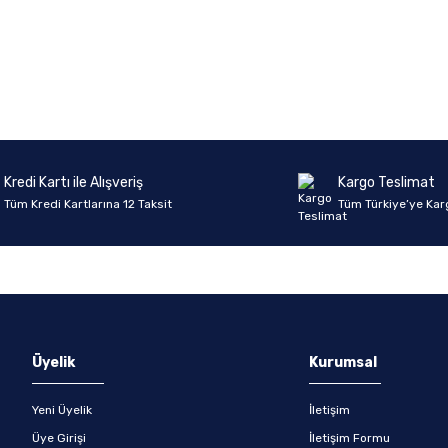
onularda yetersiz gördüğünüz noktaları öneri formunu kullanarak tarafımıza 
Ürün hakkında henüz soru sorulmamış.
Bu ürüne ilk yorumu siz yapın!
Sitemize ilk yorumu siz yapın!
Deneyimini Paylaş
Yorum Yaz
Soru Sor
Kredi Kartı ile Alışveriş
Kargo Teslimat
Tüm Kredi Kartlarına 12 Taksit
Tüm Türkiye’ye Kar
Gönder
Üyelik
Kurumsal
Yeni Üyelik
İletişim
Üye Girişi
İletişim Formu