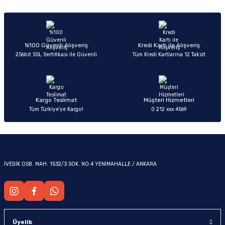
Sitemize ilk yorumu siz yapın!
Ürün resmi kalitesiz, bozuk veya görüntülenemiyor.
Ürün açıklamasında eksik bilgiler bulunuyor.
Deneyimini Paylaş
Ürün bilgilerinde hatalar bulunuyor.
%100 Güvenli Alışveriş
Kredi Kartı ile Alışveriş
256bit SSL Sertifikası ile Güvenli
Tüm Kredi Kartlarına 12 Taksit
OM
Ürün fiyatı diğer sitelerden daha pahalı.
Bu ürüne benzer farklı alternatifler olmalı.
Kargo Teslimat
Müşteri Hizmetleri
Tüm Türkiye’ye Kargo!
0 212 xxx 4569
Gönder
İVEDİK OSB. MAH. 1532/3 SOK. NO:4 YENİMAHALLE / ANKARA
Üyelik