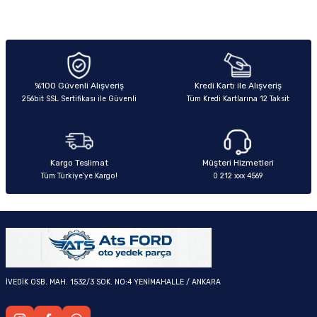
Görüş ve önerileriniz için teşekkür ederiz.
Sitemize ilk yorumu siz yapın!
Ürün resmi kalitesiz, bozuk veya görüntülenemiyor.
Ürün açıklamasında eksik bilgiler bulunuyor.
Deneyimini Paylaş
OM
Ürün bilgilerinde hatalar bulunuyor.
%100 Güvenli Alışveriş
Kredi Kartı ile Alışveriş
256bit SSL Sertifikası ile Güvenli
Tüm Kredi Kartlarına 12 Taksit
Ürün fiyatı diğer sitelerden daha pahalı.
Bu ürüne benzer farklı alternatifler olmalı.
Kargo Teslimat
Müşteri Hizmetleri
Tüm Türkiye’ye Kargo!
0 212 xxx 4569
Gönder
İVEDİK OSB. MAH. 1532/3 SOK. NO:4 YENİMAHALLE / ANKARA