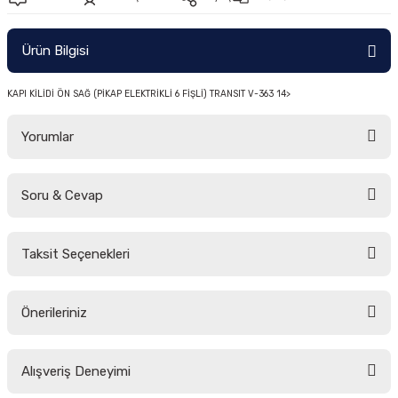
-2011)
Ürün Bilgisi
2019)
KAPI KİLİDİ ÖN SAĞ (PİKAP ELEKTRİKLİ 6 FİŞLİ) TRANSIT V-363 14>
Yorumlar
Soru & Cevap
Bu ürüne ilk yorumu siz yapın!
-2000)
Taksit Seçenekleri
Yorum Yaz
Ürün hakkında henüz soru sorulmamış.
-2007)
Önerileriniz
Soru Sor
-2015)
Bu ürünün fiyat bilgisi, resim, ürün açıklamalarında ve diğer konularda
Alışveriş Deneyimi
yetersiz gördüğünüz noktaları öneri formunu kullanarak tarafımıza
iletebilirsiniz.