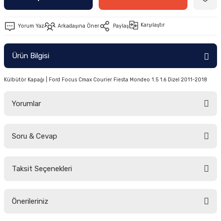
-2011)
Karşılaştır
Yorum Yaz
Arkadaşına Öner
Paylaş
2019)
Ürün Bilgisi
Külbütör Kapağı | Ford Focus Cmax Courier Fiesta Mondeo 1.5 1.6 Dizel 2011-2018
Yorumlar
-2000)
Soru & Cevap
Bu ürüne ilk yorumu siz yapın!
-2007)
Taksit Seçenekleri
Yorum Yaz
Ürün hakkında henüz soru sorulmamış.
-2015)
Önerileriniz
Soru Sor