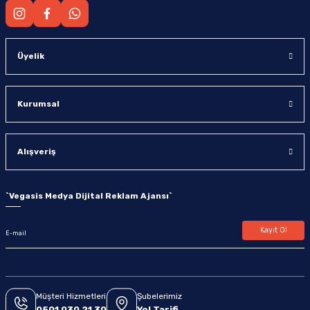
Üyelik
Kurumsal
Alışveriş
`
Vegasis Medya Dijital Reklam Ajansı
`
Kayıt Ol
Müşteri Hizmetleri
Şubelerimiz
0501 030 21 30
Yol Tarifi