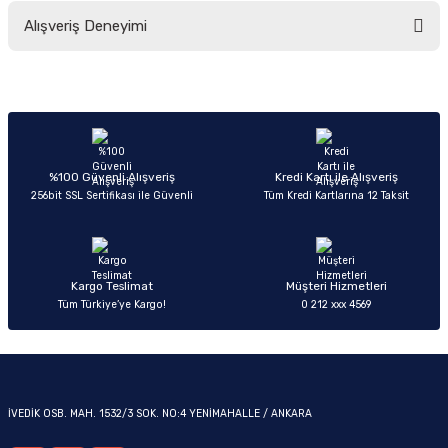
Bu ürünün fiyat bilgisi, resim, ürün açıklamalarında ve diğer konularda
Alışveriş Deneyimi
yetersiz gördüğünüz noktaları öneri formunu kullanarak tarafımıza
iletebilirsiniz.
Görüş ve önerileriniz için teşekkür ederiz.
Sitemize ilk yorumu siz yapın!
OM
Ürün resmi kalitesiz, bozuk veya görüntülenemiyor.
Ürün açıklamasında eksik bilgiler bulunuyor.
Deneyimini Paylaş
Ürün bilgilerinde hatalar bulunuyor.
%100 Güvenli Alışveriş
Kredi Kartı ile Alışveriş
256bit SSL Sertifikası ile Güvenli
Tüm Kredi Kartlarına 12 Taksit
Ürün fiyatı diğer sitelerden daha pahalı.
Bu ürüne benzer farklı alternatifler olmalı.
Kargo Teslimat
Müşteri Hizmetleri
Tüm Türkiye’ye Kargo!
0 212 xxx 4569
Gönder
İVEDİK OSB. MAH. 1532/3 SOK. NO:4 YENİMAHALLE / ANKARA