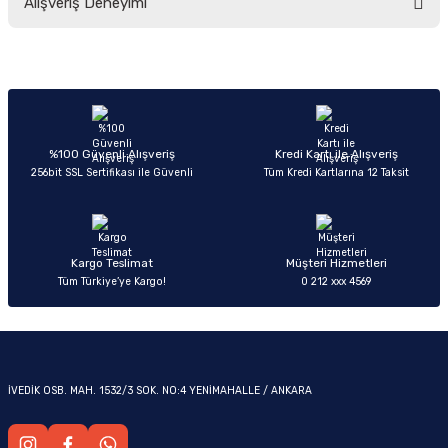
Alışveriş Deneyimi
yetersiz gördüğünüz noktaları öneri formunu kullanarak tarafımıza
iletebilirsiniz.
Görüş ve önerileriniz için teşekkür ederiz.
Sitemize ilk yorumu siz yapın!
Ürün resmi kalitesiz, bozuk veya görüntülenemiyor.
OM
Ürün açıklamasında eksik bilgiler bulunuyor.
Deneyimini Paylaş
Ürün bilgilerinde hatalar bulunuyor.
%100 Güvenli Alışveriş
Kredi Kartı ile Alışveriş
256bit SSL Sertifikası ile Güvenli
Tüm Kredi Kartlarına 12 Taksit
Ürün fiyatı diğer sitelerden daha pahalı.
Bu ürüne benzer farklı alternatifler olmalı.
Kargo Teslimat
Müşteri Hizmetleri
Tüm Türkiye’ye Kargo!
0 212 xxx 4569
Gönder
İVEDİK OSB. MAH. 1532/3 SOK. NO:4 YENİMAHALLE / ANKARA