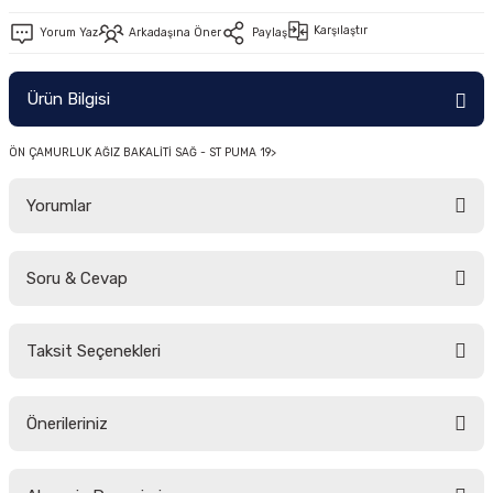
-2011)
Karşılaştır
Yorum Yaz
Arkadaşına Öner
Paylaş
2019)
Ürün Bilgisi
ÖN ÇAMURLUK AĞIZ BAKALİTİ SAĞ - ST PUMA 19>
Yorumlar
Soru & Cevap
-2000)
Bu ürüne ilk yorumu siz yapın!
-2007)
Taksit Seçenekleri
Yorum Yaz
Ürün hakkında henüz soru sorulmamış.
-2015)
Önerileriniz
Soru Sor
Bu ürünün fiyat bilgisi, resim, ürün açıklamalarında ve diğer konularda