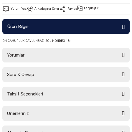
-2011)
Karşılaştır
Yorum Yaz
Arkadaşına Öner
Paylaş
2019)
Ürün Bilgisi
ON CAMURLUK DAVLUNBAZI SOL MONDEO 13>
Yorumlar
Soru & Cevap
-2000)
Bu ürüne ilk yorumu siz yapın!
-2007)
Taksit Seçenekleri
Yorum Yaz
Ürün hakkında henüz soru sorulmamış.
-2015)
Önerileriniz
Soru Sor
Bu ürünün fiyat bilgisi, resim, ürün açıklamalarında ve diğer konularda