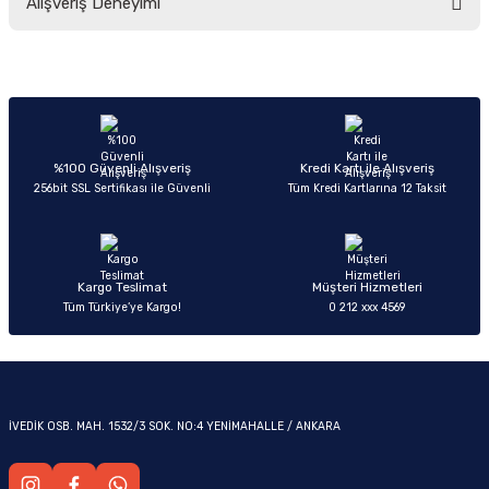
Alışveriş Deneyimi
yetersiz gördüğünüz noktaları öneri formunu kullanarak tarafımıza
iletebilirsiniz.
Görüş ve önerileriniz için teşekkür ederiz.
Sitemize ilk yorumu siz yapın!
Ürün resmi kalitesiz, bozuk veya görüntülenemiyor.
OM
Ürün açıklamasında eksik bilgiler bulunuyor.
Deneyimini Paylaş
Ürün bilgilerinde hatalar bulunuyor.
%100 Güvenli Alışveriş
Kredi Kartı ile Alışveriş
256bit SSL Sertifikası ile Güvenli
Tüm Kredi Kartlarına 12 Taksit
Ürün fiyatı diğer sitelerden daha pahalı.
Bu ürüne benzer farklı alternatifler olmalı.
Kargo Teslimat
Müşteri Hizmetleri
Tüm Türkiye’ye Kargo!
0 212 xxx 4569
Gönder
İVEDİK OSB. MAH. 1532/3 SOK. NO:4 YENİMAHALLE / ANKARA