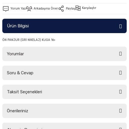
-2011)
Karşılaştır
Yorum Yaz
Arkadaşına Öner
Paylaş
2019)
Ürün Bilgisi
ÖN PANJUR (GRİ NİKELAJ) KUGA 16>
Yorumlar
Soru & Cevap
-2000)
Bu ürüne ilk yorumu siz yapın!
-2007)
Taksit Seçenekleri
Yorum Yaz
Ürün hakkında henüz soru sorulmamış.
-2015)
Önerileriniz
Soru Sor
Bu ürünün fiyat bilgisi, resim, ürün açıklamalarında ve diğer konularda