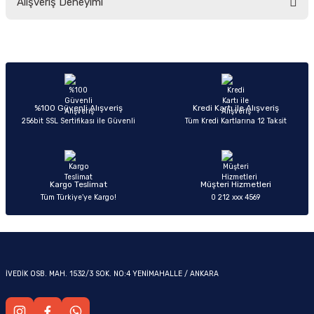
Alışveriş Deneyimi
yetersiz gördüğünüz noktaları öneri formunu kullanarak tarafımıza
iletebilirsiniz.
Görüş ve önerileriniz için teşekkür ederiz.
Sitemize ilk yorumu siz yapın!
Ürün resmi kalitesiz, bozuk veya görüntülenemiyor.
OM
Ürün açıklamasında eksik bilgiler bulunuyor.
Deneyimini Paylaş
Ürün bilgilerinde hatalar bulunuyor.
%100 Güvenli Alışveriş
Kredi Kartı ile Alışveriş
256bit SSL Sertifikası ile Güvenli
Tüm Kredi Kartlarına 12 Taksit
Ürün fiyatı diğer sitelerden daha pahalı.
Bu ürüne benzer farklı alternatifler olmalı.
Kargo Teslimat
Müşteri Hizmetleri
Tüm Türkiye’ye Kargo!
0 212 xxx 4569
Gönder
İVEDİK OSB. MAH. 1532/3 SOK. NO:4 YENİMAHALLE / ANKARA