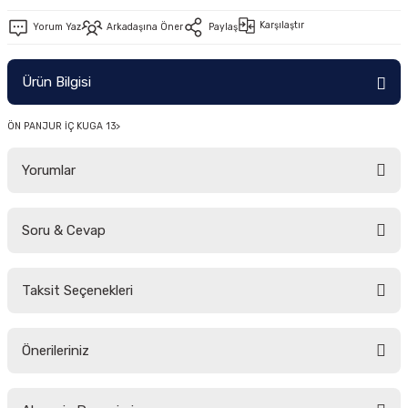
-2011)
Karşılaştır
Yorum Yaz
Arkadaşına Öner
Paylaş
2019)
Ürün Bilgisi
ÖN PANJUR İÇ KUGA 13>
Yorumlar
Soru & Cevap
-2000)
Bu ürüne ilk yorumu siz yapın!
-2007)
Taksit Seçenekleri
Yorum Yaz
Ürün hakkında henüz soru sorulmamış.
-2015)
Önerileriniz
Soru Sor
Bu ürünün fiyat bilgisi, resim, ürün açıklamalarında ve diğer konularda