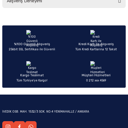
Alışveriş Deneyimi
yetersiz gördüğünüz noktaları öneri formunu kullanarak tarafımıza
iletebilirsiniz.
Görüş ve önerileriniz için teşekkür ederiz.
Sitemize ilk yorumu siz yapın!
Ürün resmi kalitesiz, bozuk veya görüntülenemiyor.
OM
Ürün açıklamasında eksik bilgiler bulunuyor.
Deneyimini Paylaş
Ürün bilgilerinde hatalar bulunuyor.
%100 Güvenli Alışveriş
Kredi Kartı ile Alışveriş
256bit SSL Sertifikası ile Güvenli
Tüm Kredi Kartlarına 12 Taksit
Ürün fiyatı diğer sitelerden daha pahalı.
Bu ürüne benzer farklı alternatifler olmalı.
Kargo Teslimat
Müşteri Hizmetleri
Tüm Türkiye’ye Kargo!
0 212 xxx 4569
Gönder
İVEDİK OSB. MAH. 1532/3 SOK. NO:4 YENİMAHALLE / ANKARA