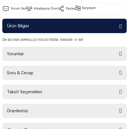
-2011)
Karşılaştır
Yorum Yaz
Arkadaşına Öner
Paylaş
2019)
Ürün Bilgisi
ÖN SİS FARI (AMPÜLLÜ) FOCUS-FIESTA- RANGER -V-347
Yorumlar
Soru & Cevap
-2000)
Bu ürüne ilk yorumu siz yapın!
-2007)
Taksit Seçenekleri
Yorum Yaz
Ürün hakkında henüz soru sorulmamış.
-2015)
Önerileriniz
Soru Sor
Bu ürünün fiyat bilgisi, resim, ürün açıklamalarında ve diğer konularda