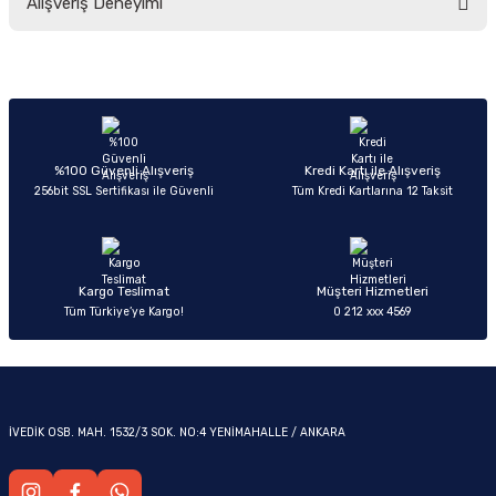
Alışveriş Deneyimi
yetersiz gördüğünüz noktaları öneri formunu kullanarak tarafımıza
iletebilirsiniz.
Görüş ve önerileriniz için teşekkür ederiz.
Sitemize ilk yorumu siz yapın!
Ürün resmi kalitesiz, bozuk veya görüntülenemiyor.
OM
Ürün açıklamasında eksik bilgiler bulunuyor.
Deneyimini Paylaş
Ürün bilgilerinde hatalar bulunuyor.
%100 Güvenli Alışveriş
Kredi Kartı ile Alışveriş
256bit SSL Sertifikası ile Güvenli
Tüm Kredi Kartlarına 12 Taksit
Ürün fiyatı diğer sitelerden daha pahalı.
Bu ürüne benzer farklı alternatifler olmalı.
Kargo Teslimat
Müşteri Hizmetleri
Tüm Türkiye’ye Kargo!
0 212 xxx 4569
Gönder
İVEDİK OSB. MAH. 1532/3 SOK. NO:4 YENİMAHALLE / ANKARA