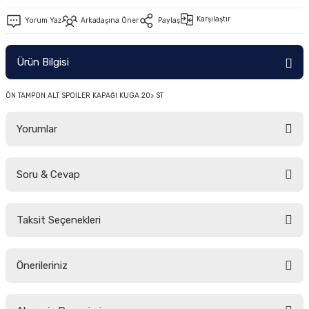
-2011)
Karşılaştır
Yorum Yaz
Arkadaşına Öner
Paylaş
2019)
Ürün Bilgisi
ÖN TAMPON ALT SPOİLER KAPAĞI KUGA 20> ST
Yorumlar
Soru & Cevap
-2000)
Bu ürüne ilk yorumu siz yapın!
-2007)
Taksit Seçenekleri
Yorum Yaz
Ürün hakkında henüz soru sorulmamış.
-2015)
Önerileriniz
Soru Sor
Bu ürünün fiyat bilgisi, resim, ürün açıklamalarında ve diğer konularda