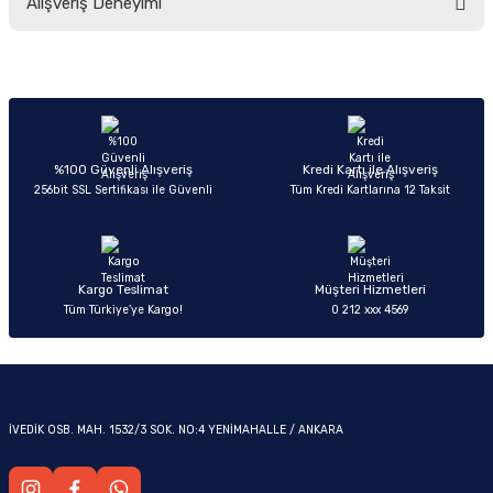
Alışveriş Deneyimi
yetersiz gördüğünüz noktaları öneri formunu kullanarak tarafımıza
iletebilirsiniz.
Görüş ve önerileriniz için teşekkür ederiz.
Sitemize ilk yorumu siz yapın!
Ürün resmi kalitesiz, bozuk veya görüntülenemiyor.
OM
Ürün açıklamasında eksik bilgiler bulunuyor.
Deneyimini Paylaş
Ürün bilgilerinde hatalar bulunuyor.
%100 Güvenli Alışveriş
Kredi Kartı ile Alışveriş
256bit SSL Sertifikası ile Güvenli
Tüm Kredi Kartlarına 12 Taksit
Ürün fiyatı diğer sitelerden daha pahalı.
Bu ürüne benzer farklı alternatifler olmalı.
Kargo Teslimat
Müşteri Hizmetleri
Tüm Türkiye’ye Kargo!
0 212 xxx 4569
Gönder
İVEDİK OSB. MAH. 1532/3 SOK. NO:4 YENİMAHALLE / ANKARA