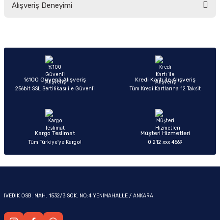
Alışveriş Deneyimi
yetersiz gördüğünüz noktaları öneri formunu kullanarak tarafımıza
iletebilirsiniz.
Görüş ve önerileriniz için teşekkür ederiz.
Sitemize ilk yorumu siz yapın!
Ürün resmi kalitesiz, bozuk veya görüntülenemiyor.
OM
Ürün açıklamasında eksik bilgiler bulunuyor.
Deneyimini Paylaş
Ürün bilgilerinde hatalar bulunuyor.
%100 Güvenli Alışveriş
Kredi Kartı ile Alışveriş
256bit SSL Sertifikası ile Güvenli
Tüm Kredi Kartlarına 12 Taksit
Ürün fiyatı diğer sitelerden daha pahalı.
Bu ürüne benzer farklı alternatifler olmalı.
Kargo Teslimat
Müşteri Hizmetleri
Tüm Türkiye’ye Kargo!
0 212 xxx 4569
Gönder
İVEDİK OSB. MAH. 1532/3 SOK. NO:4 YENİMAHALLE / ANKARA