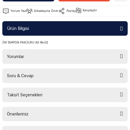
-2011)
Karşılaştır
Yorum Yaz
Arkadaşına Öner
Paylaş
2019)
Ürün Bilgisi
ÖN TAMPON PANJURU KA 96>02
Yorumlar
Soru & Cevap
-2000)
Bu ürüne ilk yorumu siz yapın!
-2007)
Taksit Seçenekleri
Yorum Yaz
Ürün hakkında henüz soru sorulmamış.
-2015)
Önerileriniz
Soru Sor
Bu ürünün fiyat bilgisi, resim, ürün açıklamalarında ve diğer konularda