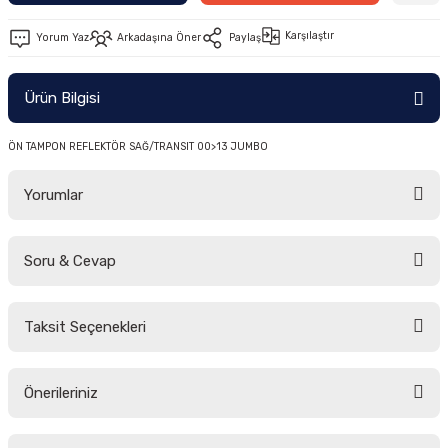
-2011)
Karşılaştır
Yorum Yaz
Arkadaşına Öner
Paylaş
2019)
Ürün Bilgisi
ÖN TAMPON REFLEKTÖR SAĞ/TRANSIT 00>13 JUMBO
Yorumlar
Soru & Cevap
-2000)
Bu ürüne ilk yorumu siz yapın!
-2007)
Taksit Seçenekleri
Yorum Yaz
Ürün hakkında henüz soru sorulmamış.
-2015)
Önerileriniz
Soru Sor
Bu ürünün fiyat bilgisi, resim, ürün açıklamalarında ve diğer konularda