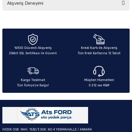
Alışveriş Deneyimi
yetersiz gördüğünüz noktaları öneri formunu kullanarak tarafımıza
iletebilirsiniz.
Görüş ve önerileriniz için teşekkür ederiz.
Sitemize ilk yorumu siz yapın!
Ürün resmi kalitesiz, bozuk veya görüntülenemiyor.
OM
Ürün açıklamasında eksik bilgiler bulunuyor.
Deneyimini Paylaş
Ürün bilgilerinde hatalar bulunuyor.
%100 Güvenli Alışveriş
Kredi Kartı ile Alışveriş
256bit SSL Sertifikası ile Güvenli
Tüm Kredi Kartlarına 12 Taksit
Ürün fiyatı diğer sitelerden daha pahalı.
Bu ürüne benzer farklı alternatifler olmalı.
Kargo Teslimat
Müşteri Hizmetleri
Tüm Türkiye’ye Kargo!
0 212 xxx 4569
Gönder
İVEDİK OSB. MAH. 1532/3 SOK. NO:4 YENİMAHALLE / ANKARA