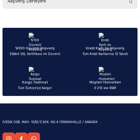
Alışveriş Deneyimi
yetersiz gördüğünüz noktaları öneri formunu kullanarak tarafımıza
iletebilirsiniz.
Görüş ve önerileriniz için teşekkür ederiz.
Sitemize ilk yorumu siz yapın!
Ürün resmi kalitesiz, bozuk veya görüntülenemiyor.
OM
Ürün açıklamasında eksik bilgiler bulunuyor.
Deneyimini Paylaş
Ürün bilgilerinde hatalar bulunuyor.
%100 Güvenli Alışveriş
Kredi Kartı ile Alışveriş
256bit SSL Sertifikası ile Güvenli
Tüm Kredi Kartlarına 12 Taksit
Ürün fiyatı diğer sitelerden daha pahalı.
Bu ürüne benzer farklı alternatifler olmalı.
Kargo Teslimat
Müşteri Hizmetleri
Tüm Türkiye’ye Kargo!
0 212 xxx 4569
Gönder
İVEDİK OSB. MAH. 1532/3 SOK. NO:4 YENİMAHALLE / ANKARA