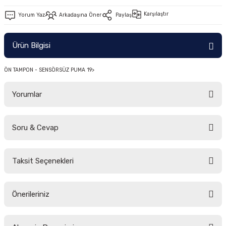
-2011)
Karşılaştır
Yorum Yaz
Arkadaşına Öner
Paylaş
2019)
Ürün Bilgisi
ÖN TAMPON - SENSÖRSÜZ PUMA 19>
Yorumlar
Soru & Cevap
-2000)
Bu ürüne ilk yorumu siz yapın!
-2007)
Taksit Seçenekleri
Yorum Yaz
Ürün hakkında henüz soru sorulmamış.
-2015)
Önerileriniz
Soru Sor
Bu ürünün fiyat bilgisi, resim, ürün açıklamalarında ve diğer konularda