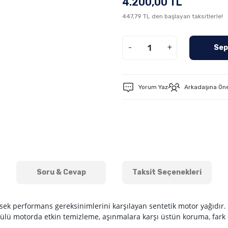
4.200,00 TL
447,79 TL den başlayan taksitlerle!
-
+
Sep
Yorum Yaz
Arkadaşına Ön
Soru & Cevap
Taksit Seçenekleri
ek performans gereksinimlerini karşılayan sentetik motor yağıdır. 
mülü motorda etkin temizleme, aşınmalara karşı üstün koruma, fark e