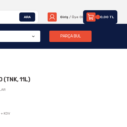
ARA
Giriş
/ Üye Ol
0,00 TL
PARÇA BUL
(TNK, 11L)
LAR
 + KDV