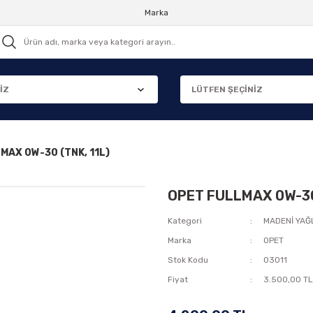
Marka
MAX 0W-30 (TNK, 11L)
OPET FULLMAX 0W-30 
Kategori
MADENİ YAĞ
Marka
OPET
Stok Kodu
03011
Fiyat
3.500,00 TL