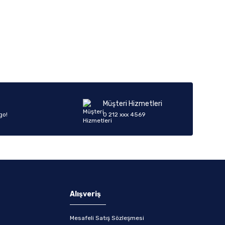
iletebilirsiniz.
Müşteri Hizmetleri
go!
0 212 xxx 4569
Alışveriş
Mesafeli Satış Sözleşmesi