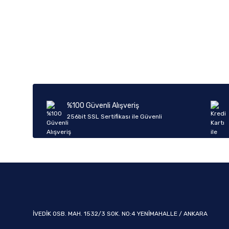
Bu ürünün fiyat bilgisi, resim, ürün açıklamalarında ve diğer k
Görüş ve önerileriniz için teşekkür ederiz.
Ürün resmi kalitesiz, bozuk veya görüntülenemiyor.
Ürün açıklamasında eksik bilgiler bulunuyor.
Ürün bilgilerinde hatalar bulunuyor.
%100 Güvenli Alışveriş
Ürün fiyatı diğer sitelerden daha pahalı.
256bit SSL Sertifikası ile Güvenli
Bu ürüne benzer farklı alternatifler olmalı.
İVEDİK OSB. MAH. 1532/3 SOK. NO:4 YENİMAHALLE / ANKARA