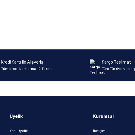
onularda yetersiz gördüğünüz noktaları öneri formunu kullanarak tarafımıza 
Ürün hakkında henüz soru sorulmamış.
Bu ürüne ilk yorumu siz yapın!
Sitemize ilk yorumu siz yapın!
Deneyimini Paylaş
Yorum Yaz
Soru Sor
Kredi Kartı ile Alışveriş
Kargo Teslimat
Tüm Kredi Kartlarına 12 Taksit
Tüm Türkiye’ye Kar
Gönder
Üyelik
Kurumsal
Yeni Üyelik
İletişim