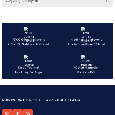
Alışveriş Deneyimi
yetersiz gördüğünüz noktaları öneri formunu kullanarak tarafımıza
iletebilirsiniz.
Görüş ve önerileriniz için teşekkür ederiz.
Sitemize ilk yorumu siz yapın!
Ürün resmi kalitesiz, bozuk veya görüntülenemiyor.
OM
Ürün açıklamasında eksik bilgiler bulunuyor.
Deneyimini Paylaş
Ürün bilgilerinde hatalar bulunuyor.
%100 Güvenli Alışveriş
Kredi Kartı ile Alışveriş
256bit SSL Sertifikası ile Güvenli
Tüm Kredi Kartlarına 12 Taksit
Ürün fiyatı diğer sitelerden daha pahalı.
Bu ürüne benzer farklı alternatifler olmalı.
Kargo Teslimat
Müşteri Hizmetleri
Tüm Türkiye’ye Kargo!
0 212 xxx 4569
Gönder
İVEDİK OSB. MAH. 1532/3 SOK. NO:4 YENİMAHALLE / ANKARA