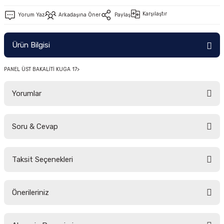
-2011)
Karşılaştır
Yorum Yaz
Arkadaşına Öner
Paylaş
2019)
Ürün Bilgisi
PANEL ÜST BAKALİTİ KUGA 17>
Yorumlar
Soru & Cevap
-2000)
Bu ürüne ilk yorumu siz yapın!
-2007)
Taksit Seçenekleri
Yorum Yaz
Ürün hakkında henüz soru sorulmamış.
-2015)
Önerileriniz
Soru Sor
Bu ürünün fiyat bilgisi, resim, ürün açıklamalarında ve diğer konularda