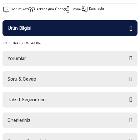
-2011)
Karşılaştır
Yorum Yaz
Arkadaşına Öner
Paylaş
2019)
Ürün Bilgisi
ROTİL TRANSIT V-347 06>
Yorumlar
Soru & Cevap
-2000)
Bu ürüne ilk yorumu siz yapın!
-2007)
Taksit Seçenekleri
Yorum Yaz
Ürün hakkında henüz soru sorulmamış.
-2015)
Önerileriniz
Soru Sor
Bu ürünün fiyat bilgisi, resim, ürün açıklamalarında ve diğer konularda