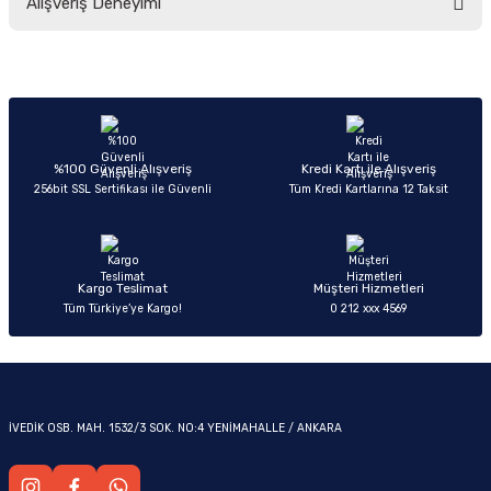
Alışveriş Deneyimi
yetersiz gördüğünüz noktaları öneri formunu kullanarak tarafımıza
iletebilirsiniz.
Görüş ve önerileriniz için teşekkür ederiz.
Sitemize ilk yorumu siz yapın!
Ürün resmi kalitesiz, bozuk veya görüntülenemiyor.
OM
Ürün açıklamasında eksik bilgiler bulunuyor.
Deneyimini Paylaş
Ürün bilgilerinde hatalar bulunuyor.
%100 Güvenli Alışveriş
Kredi Kartı ile Alışveriş
256bit SSL Sertifikası ile Güvenli
Tüm Kredi Kartlarına 12 Taksit
Ürün fiyatı diğer sitelerden daha pahalı.
Bu ürüne benzer farklı alternatifler olmalı.
Kargo Teslimat
Müşteri Hizmetleri
Tüm Türkiye’ye Kargo!
0 212 xxx 4569
Gönder
İVEDİK OSB. MAH. 1532/3 SOK. NO:4 YENİMAHALLE / ANKARA