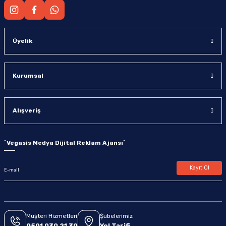
Üyelik
Kurumsal
Alışveriş
`
Vegasis Medya Dijital Reklam Ajansı
`
Kayıt Ol
Müşteri Hizmetleri
Şubelerimiz
0501 030 21 30
Yol Tarifi