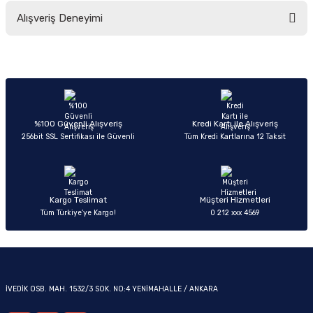
Bu ürünün fiyat bilgisi, resim, ürün açıklamalarında ve diğer konularda
Alışveriş Deneyimi
yetersiz gördüğünüz noktaları öneri formunu kullanarak tarafımıza
iletebilirsiniz.
Görüş ve önerileriniz için teşekkür ederiz.
Sitemize ilk yorumu siz yapın!
OM
Ürün resmi kalitesiz, bozuk veya görüntülenemiyor.
Ürün açıklamasında eksik bilgiler bulunuyor.
Deneyimini Paylaş
Ürün bilgilerinde hatalar bulunuyor.
%100 Güvenli Alışveriş
Kredi Kartı ile Alışveriş
256bit SSL Sertifikası ile Güvenli
Tüm Kredi Kartlarına 12 Taksit
Ürün fiyatı diğer sitelerden daha pahalı.
Bu ürüne benzer farklı alternatifler olmalı.
Kargo Teslimat
Müşteri Hizmetleri
Tüm Türkiye’ye Kargo!
0 212 xxx 4569
Gönder
İVEDİK OSB. MAH. 1532/3 SOK. NO:4 YENİMAHALLE / ANKARA