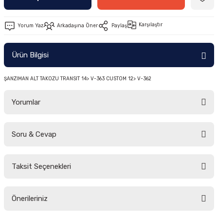
-2011)
Karşılaştır
Yorum Yaz
Arkadaşına Öner
Paylaş
2019)
Ürün Bilgisi
ŞANZIMAN ALT TAKOZU TRANSIT 14> V-363 CUSTOM 12> V-362
Yorumlar
-2000)
Soru & Cevap
Bu ürüne ilk yorumu siz yapın!
-2007)
Taksit Seçenekleri
Yorum Yaz
Ürün hakkında henüz soru sorulmamış.
-2015)
Önerileriniz
Soru Sor