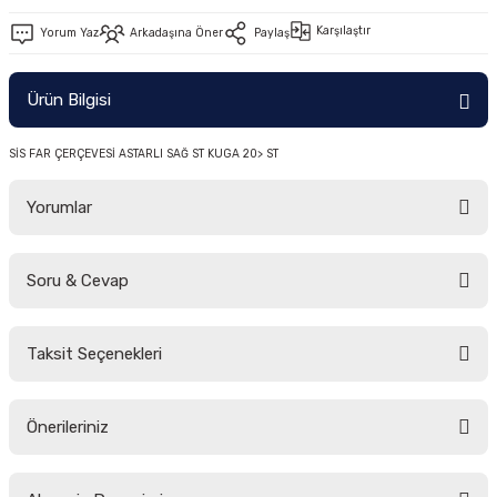
-2011)
Karşılaştır
Yorum Yaz
Arkadaşına Öner
Paylaş
2019)
Ürün Bilgisi
SİS FAR ÇERÇEVESİ ASTARLI SAĞ ST KUGA 20> ST
Yorumlar
Soru & Cevap
-2000)
Bu ürüne ilk yorumu siz yapın!
-2007)
Taksit Seçenekleri
Yorum Yaz
Ürün hakkında henüz soru sorulmamış.
-2015)
Önerileriniz
Soru Sor
Bu ürünün fiyat bilgisi, resim, ürün açıklamalarında ve diğer konularda