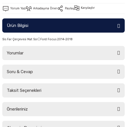
-2011)
Karşılaştır
Yorum Yaz
Arkadaşına Öner
Paylaş
2019)
Ürün Bilgisi
Sis Far Çerçevesi Mat Sol | Ford Focus 2014-2018
Yorumlar
Soru & Cevap
-2000)
Bu ürüne ilk yorumu siz yapın!
-2007)
Taksit Seçenekleri
Yorum Yaz
Ürün hakkında henüz soru sorulmamış.
-2015)
Önerileriniz
Soru Sor
Bu ürünün fiyat bilgisi, resim, ürün açıklamalarında ve diğer konularda