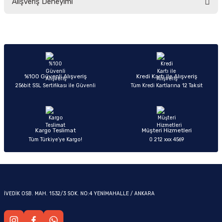
Alışveriş Deneyimi
yetersiz gördüğünüz noktaları öneri formunu kullanarak tarafımıza
iletebilirsiniz.
Görüş ve önerileriniz için teşekkür ederiz.
Sitemize ilk yorumu siz yapın!
Ürün resmi kalitesiz, bozuk veya görüntülenemiyor.
OM
Ürün açıklamasında eksik bilgiler bulunuyor.
Deneyimini Paylaş
Ürün bilgilerinde hatalar bulunuyor.
%100 Güvenli Alışveriş
Kredi Kartı ile Alışveriş
256bit SSL Sertifikası ile Güvenli
Tüm Kredi Kartlarına 12 Taksit
Ürün fiyatı diğer sitelerden daha pahalı.
Bu ürüne benzer farklı alternatifler olmalı.
Kargo Teslimat
Müşteri Hizmetleri
Tüm Türkiye’ye Kargo!
0 212 xxx 4569
Gönder
İVEDİK OSB. MAH. 1532/3 SOK. NO:4 YENİMAHALLE / ANKARA