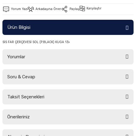
-2011)
Karşılaştır
Yorum Yaz
Arkadaşına Öner
Paylaş
2019)
Ürün Bilgisi
SİS FAR ÇERÇEVESİ SOL (P.BLACK) KUGA 13>
Yorumlar
Soru & Cevap
-2000)
Bu ürüne ilk yorumu siz yapın!
-2007)
Taksit Seçenekleri
Yorum Yaz
Ürün hakkında henüz soru sorulmamış.
-2015)
Önerileriniz
Soru Sor
Bu ürünün fiyat bilgisi, resim, ürün açıklamalarında ve diğer konularda