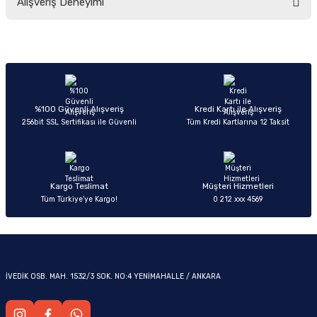
Alışveriş Deneyimi
yetersiz gördüğünüz noktaları öneri formunu kullanarak tarafımıza
iletebilirsiniz.
Görüş ve önerileriniz için teşekkür ederiz.
Sitemize ilk yorumu siz yapın!
Ürün resmi kalitesiz, bozuk veya görüntülenemiyor.
OM
Ürün açıklamasında eksik bilgiler bulunuyor.
Deneyimini Paylaş
Ürün bilgilerinde hatalar bulunuyor.
%100 Güvenli Alışveriş
Kredi Kartı ile Alışveriş
256bit SSL Sertifikası ile Güvenli
Tüm Kredi Kartlarına 12 Taksit
Ürün fiyatı diğer sitelerden daha pahalı.
Bu ürüne benzer farklı alternatifler olmalı.
Kargo Teslimat
Müşteri Hizmetleri
Tüm Türkiye’ye Kargo!
0 212 xxx 4569
Gönder
İVEDİK OSB. MAH. 1532/3 SOK. NO:4 YENİMAHALLE / ANKARA