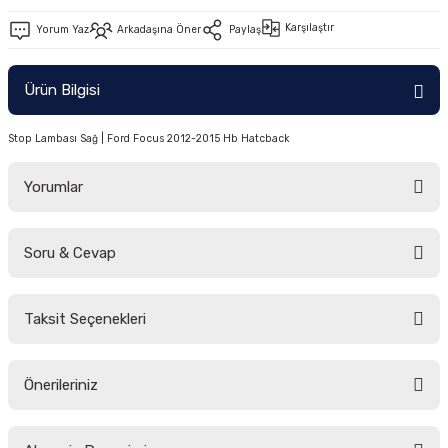
-2011)
Karşılaştır
Yorum Yaz
Arkadaşına Öner
Paylaş
2019)
Ürün Bilgisi
Stop Lambası Sağ | Ford Focus 2012-2015 Hb Hatcback
Yorumlar
Soru & Cevap
-2000)
Bu ürüne ilk yorumu siz yapın!
-2007)
Taksit Seçenekleri
Yorum Yaz
Ürün hakkında henüz soru sorulmamış.
-2015)
Önerileriniz
Soru Sor
Bu ürünün fiyat bilgisi, resim, ürün açıklamalarında ve diğer konularda