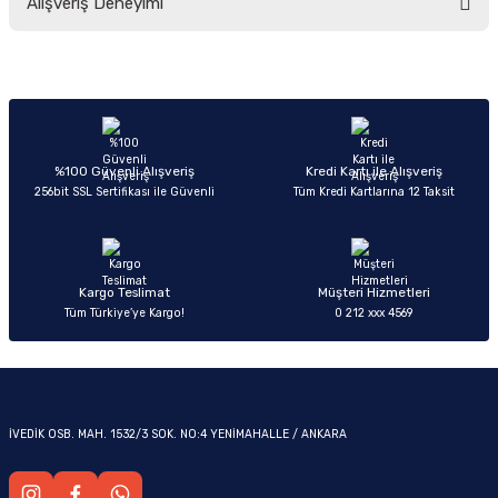
Alışveriş Deneyimi
yetersiz gördüğünüz noktaları öneri formunu kullanarak tarafımıza
iletebilirsiniz.
Görüş ve önerileriniz için teşekkür ederiz.
Sitemize ilk yorumu siz yapın!
Ürün resmi kalitesiz, bozuk veya görüntülenemiyor.
OM
Ürün açıklamasında eksik bilgiler bulunuyor.
Deneyimini Paylaş
Ürün bilgilerinde hatalar bulunuyor.
%100 Güvenli Alışveriş
Kredi Kartı ile Alışveriş
256bit SSL Sertifikası ile Güvenli
Tüm Kredi Kartlarına 12 Taksit
Ürün fiyatı diğer sitelerden daha pahalı.
Bu ürüne benzer farklı alternatifler olmalı.
Kargo Teslimat
Müşteri Hizmetleri
Tüm Türkiye’ye Kargo!
0 212 xxx 4569
Gönder
İVEDİK OSB. MAH. 1532/3 SOK. NO:4 YENİMAHALLE / ANKARA