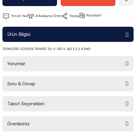
-2011)
Karşılaştır
Yorum Yaz
Arkadaşına Öner
Paylaş
2019)
Ürün Bilgisi
TERMOSTAT GÖVDESİ TRANSİT 12> V-347 V-363 2.2 2.4 RWD
Yorumlar
-2000)
Soru & Cevap
Bu ürüne ilk yorumu siz yapın!
-2007)
Taksit Seçenekleri
Yorum Yaz
Ürün hakkında henüz soru sorulmamış.
-2015)
Önerileriniz
Soru Sor