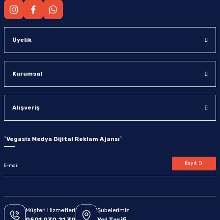
Üyelik
Kurumsal
Alışveriş
`
Vegasis Medya Dijital Reklam Ajansı
`
Kayıt Ol
Müşteri Hizmetleri
Şubelerimiz
0501 030 21 30
Yol Tarifi