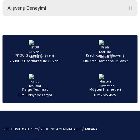
Bu ürünün fiyat bilgisi, resim, ürün açıklamalarında ve diğer konularda
Alışveriş Deneyimi
yetersiz gördüğünüz noktaları öneri formunu kullanarak tarafımıza
iletebilirsiniz.
Görüş ve önerileriniz için teşekkür ederiz.
Sitemize ilk yorumu siz yapın!
OM
Ürün resmi kalitesiz, bozuk veya görüntülenemiyor.
Ürün açıklamasında eksik bilgiler bulunuyor.
Deneyimini Paylaş
Ürün bilgilerinde hatalar bulunuyor.
%100 Güvenli Alışveriş
Kredi Kartı ile Alışveriş
256bit SSL Sertifikası ile Güvenli
Tüm Kredi Kartlarına 12 Taksit
Ürün fiyatı diğer sitelerden daha pahalı.
Bu ürüne benzer farklı alternatifler olmalı.
Kargo Teslimat
Müşteri Hizmetleri
Tüm Türkiye’ye Kargo!
0 212 xxx 4569
Gönder
İVEDİK OSB. MAH. 1532/3 SOK. NO:4 YENİMAHALLE / ANKARA