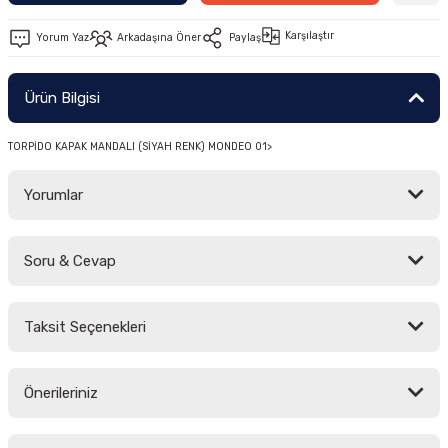
-2011)
Karşılaştır
Yorum Yaz
Arkadaşına Öner
Paylaş
2019)
Ürün Bilgisi
TORPİDO KAPAK MANDALI (SİYAH RENK) MONDEO 01>
Yorumlar
Soru & Cevap
-2000)
Bu ürüne ilk yorumu siz yapın!
-2007)
Taksit Seçenekleri
Yorum Yaz
Ürün hakkında henüz soru sorulmamış.
-2015)
Önerileriniz
Soru Sor
Bu ürünün fiyat bilgisi, resim, ürün açıklamalarında ve diğer konularda