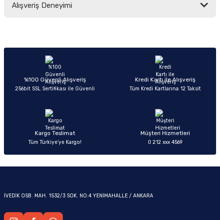
Alışveriş Deneyimi
yetersiz gördüğünüz noktaları öneri formunu kullanarak tarafımıza
iletebilirsiniz.
Görüş ve önerileriniz için teşekkür ederiz.
Sitemize ilk yorumu siz yapın!
Ürün resmi kalitesiz, bozuk veya görüntülenemiyor.
OM
Ürün açıklamasında eksik bilgiler bulunuyor.
Deneyimini Paylaş
Ürün bilgilerinde hatalar bulunuyor.
%100 Güvenli Alışveriş
Kredi Kartı ile Alışveriş
256bit SSL Sertifikası ile Güvenli
Tüm Kredi Kartlarına 12 Taksit
Ürün fiyatı diğer sitelerden daha pahalı.
Bu ürüne benzer farklı alternatifler olmalı.
Kargo Teslimat
Müşteri Hizmetleri
Tüm Türkiye’ye Kargo!
0 212 xxx 4569
Gönder
İVEDİK OSB. MAH. 1532/3 SOK. NO:4 YENİMAHALLE / ANKARA