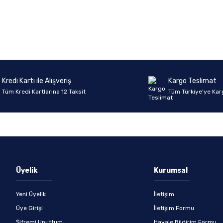
onularda yetersiz gördüğünüz noktaları öneri formunu kullanarak tarafımıza 
Ürün hakkında henüz soru sorulmamış.
Bu ürüne ilk yorumu siz yapın!
Sitemize ilk yorumu siz yapın!
Deneyimini Paylaş
Yorum Yaz
Soru Sor
Kredi Kartı ile Alışveriş
Kargo Teslimat
Tüm Kredi Kartlarına 12 Taksit
Tüm Türkiye’ye Kar
Gönder
Üyelik
Kurumsal
Yeni Üyelik
İletişim
Üye Girişi
İletişim Formu
Şifremi Unuttum
Havale Bildirim Formu