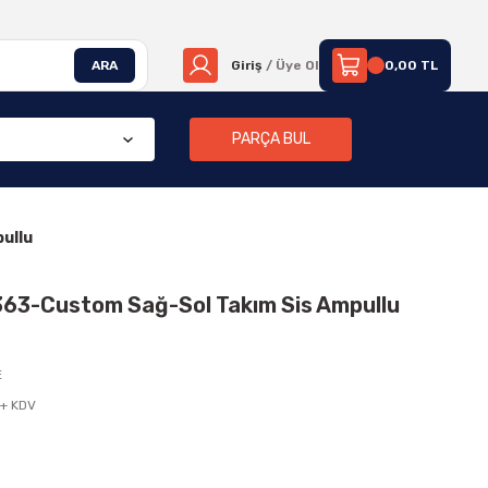
ARA
Giriş
/ Üye Ol
0,00 TL
PARÇA BUL
ullu
363-Custom Sağ-Sol Takım Sis Ampullu
E
 + KDV