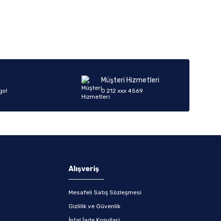
iletebilirsiniz.
Müşteri Hizmetleri
go!
0 212 xxx 4569
Alışveriş
Mesafeli Satış Sözleşmesi
Gizlilik ve Güvenlik
İptal İade Koşullari