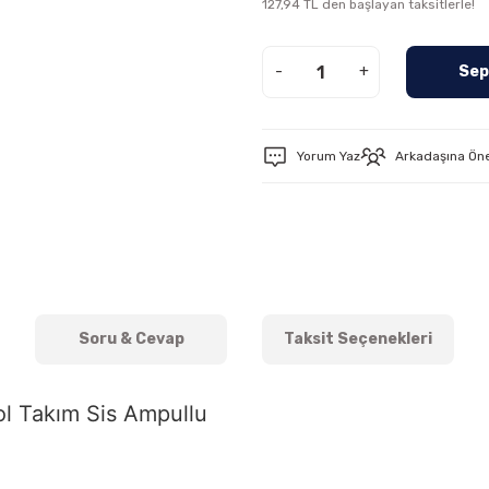
127,94 TL den başlayan taksitlerle!
-
+
Sep
Yorum Yaz
Arkadaşına Ön
Soru & Cevap
Taksit Seçenekleri
l Takım Sis Ampullu