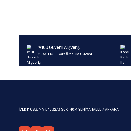
Bu ürünün fiyat bilgisi, resim, ürün açıklamalarında ve diğer k
Görüş ve önerileriniz için teşekkür ederiz.
Ürün resmi kalitesiz, bozuk veya görüntülenemiyor.
Ürün açıklamasında eksik bilgiler bulunuyor.
Ürün bilgilerinde hatalar bulunuyor.
%100 Güvenli Alışveriş
Ürün fiyatı diğer sitelerden daha pahalı.
256bit SSL Sertifikası ile Güvenli
Bu ürüne benzer farklı alternatifler olmalı.
İVEDİK OSB. MAH. 1532/3 SOK. NO:4 YENİMAHALLE / ANKARA