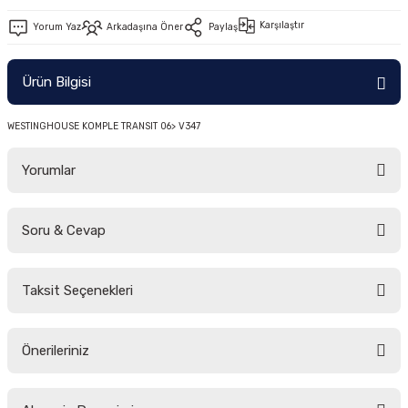
-2011)
Karşılaştır
Yorum Yaz
Arkadaşına Öner
Paylaş
2019)
Ürün Bilgisi
WESTINGHOUSE KOMPLE TRANSIT 06> V347
Yorumlar
Soru & Cevap
-2000)
Bu ürüne ilk yorumu siz yapın!
-2007)
Taksit Seçenekleri
Yorum Yaz
Ürün hakkında henüz soru sorulmamış.
-2015)
Önerileriniz
Soru Sor
Bu ürünün fiyat bilgisi, resim, ürün açıklamalarında ve diğer konularda