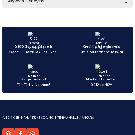
Alışveriş Deneyimi
yetersiz gördüğünüz noktaları öneri formunu kullanarak tarafımıza
iletebilirsiniz.
Görüş ve önerileriniz için teşekkür ederiz.
Sitemize ilk yorumu siz yapın!
Ürün resmi kalitesiz, bozuk veya görüntülenemiyor.
OM
Ürün açıklamasında eksik bilgiler bulunuyor.
Deneyimini Paylaş
Ürün bilgilerinde hatalar bulunuyor.
%100 Güvenli Alışveriş
Kredi Kartı ile Alışveriş
256bit SSL Sertifikası ile Güvenli
Tüm Kredi Kartlarına 12 Taksit
Ürün fiyatı diğer sitelerden daha pahalı.
Bu ürüne benzer farklı alternatifler olmalı.
Kargo Teslimat
Müşteri Hizmetleri
Tüm Türkiye’ye Kargo!
0 212 xxx 4569
Gönder
İVEDİK OSB. MAH. 1532/3 SOK. NO:4 YENİMAHALLE / ANKARA