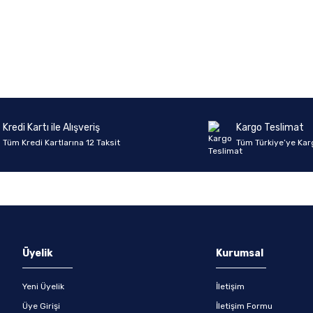
onularda yetersiz gördüğünüz noktaları öneri formunu kullanarak tarafımıza 
Ürün hakkında henüz soru sorulmamış.
Bu ürüne ilk yorumu siz yapın!
Sitemize ilk yorumu siz yapın!
Deneyimini Paylaş
Yorum Yaz
Soru Sor
Kredi Kartı ile Alışveriş
Kargo Teslimat
Tüm Kredi Kartlarına 12 Taksit
Tüm Türkiye’ye Kar
Gönder
Üyelik
Kurumsal
Yeni Üyelik
İletişim
Üye Girişi
İletişim Formu