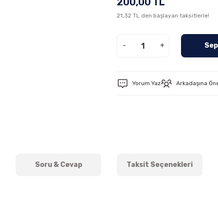
200,00 TL
21,32 TL den başlayan taksitlerle!
-
+
Sep
Yorum Yaz
Arkadaşına Ön
Soru & Cevap
Taksit Seçenekleri