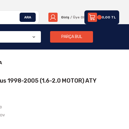
ARA
Giriş
/ Üye Ol
0,00 TL
PARÇA BUL
A
ocus 1998-2005 (1.6-2.0 MOTOR) ATY
D
KDV