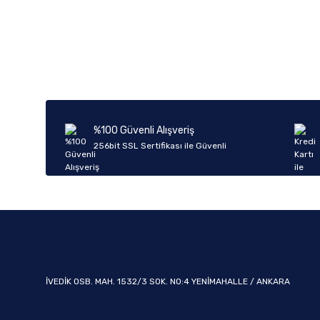
Bu ürünün fiyat bilgisi, resim, ürün açıklamalarında ve diğer k
Görüş ve önerileriniz için teşekkür ederiz.
Ürün resmi kalitesiz, bozuk veya görüntülenemiyor.
Ürün açıklamasında eksik bilgiler bulunuyor.
Ürün bilgilerinde hatalar bulunuyor.
%100 Güvenli Alışveriş
Ürün fiyatı diğer sitelerden daha pahalı.
256bit SSL Sertifikası ile Güvenli
Bu ürüne benzer farklı alternatifler olmalı.
İVEDİK OSB. MAH. 1532/3 SOK. NO:4 YENİMAHALLE / ANKARA