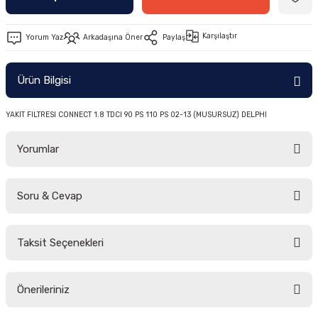
-2011)
Karşılaştır
Yorum Yaz
Arkadaşına Öner
Paylaş
2019)
Ürün Bilgisi
YAKIT FILTRESI CONNECT 1.8 TDCI 90 PS 110 PS 02-13 (MUSURSUZ) DELPHI
Yorumlar
-2000)
Soru & Cevap
Bu ürüne ilk yorumu siz yapın!
-2007)
Taksit Seçenekleri
Yorum Yaz
Ürün hakkında henüz soru sorulmamış.
-2015)
Önerileriniz
Soru Sor