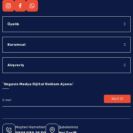
Üyelik
Kurumsal
Alışveriş
`
Vegasis Medya Dijital Reklam Ajansı
`
Kayıt Ol
Müşteri Hizmetleri
Şubelerimiz
0501 030 21 30
Yol Tarifi