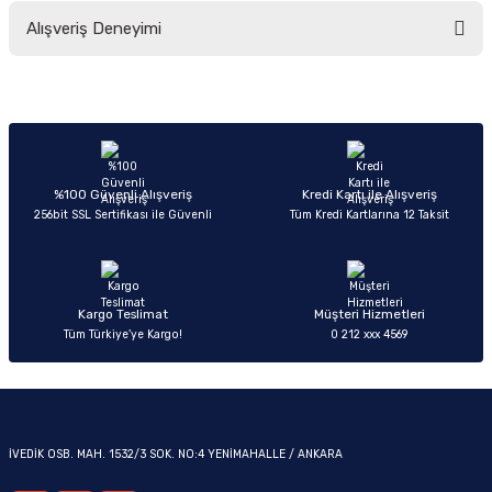
Bu ürünün fiyat bilgisi, resim, ürün açıklamalarında ve diğer konularda
Alışveriş Deneyimi
yetersiz gördüğünüz noktaları öneri formunu kullanarak tarafımıza
iletebilirsiniz.
Görüş ve önerileriniz için teşekkür ederiz.
Sitemize ilk yorumu siz yapın!
OM
Ürün resmi kalitesiz, bozuk veya görüntülenemiyor.
Ürün açıklamasında eksik bilgiler bulunuyor.
Deneyimini Paylaş
Ürün bilgilerinde hatalar bulunuyor.
%100 Güvenli Alışveriş
Kredi Kartı ile Alışveriş
256bit SSL Sertifikası ile Güvenli
Tüm Kredi Kartlarına 12 Taksit
Ürün fiyatı diğer sitelerden daha pahalı.
Bu ürüne benzer farklı alternatifler olmalı.
Kargo Teslimat
Müşteri Hizmetleri
Tüm Türkiye’ye Kargo!
0 212 xxx 4569
Gönder
İVEDİK OSB. MAH. 1532/3 SOK. NO:4 YENİMAHALLE / ANKARA